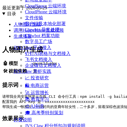
CloudSpace 云端环境
最近更新于
2026-05-29
CloudPhone 云端环境
目录
文件传输
客户端及本地化部署
人物图片生成
Clawbot 异常处理
调用HappyHorse生成视频
Clawbot 档案功能
生成播客
数字员工广场
JVS Claw 平台接入
人物图片生成
钉钉AI表格与文档接入
飞书文档接入
🤖 模型
qwen3.6-plus
企业微信文档接入
🛠️ 技能依赖
无
JVS Claw 养虾实践
📈 投资研究
提示词
🛍️ 电商运营
🚀 运营增长
📚 教育学习
🎨 AI创意
🎓 高考季特别策划
效果展示
计费说明
JVS Claw 积分抵扣与规则说明