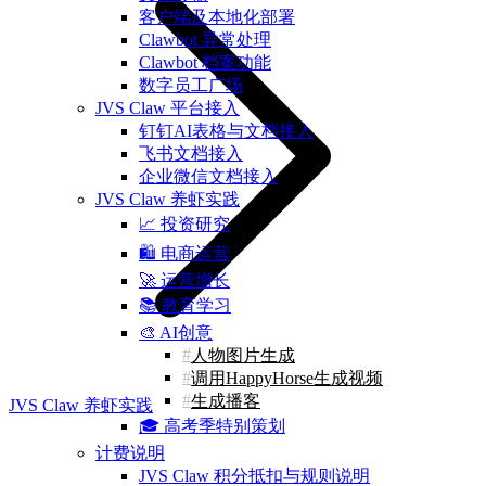
客户端及本地化部署
Clawbot 异常处理
Clawbot 档案功能
数字员工广场
JVS Claw 平台接入
钉钉AI表格与文档接入
飞书文档接入
企业微信文档接入
JVS Claw 养虾实践
📈 投资研究
🛍️ 电商运营
🚀 运营增长
📚 教育学习
🎨 AI创意
人物图片生成
调用HappyHorse生成视频
生成播客
JVS Claw 养虾实践
🎓 高考季特别策划
计费说明
JVS Claw 积分抵扣与规则说明