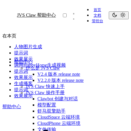
首页
JVS Claw 帮助中心
文档
管控台
在本页
人物图片生成
提示词
效果展示
帮助中心
调用HappyHorse生成视频
什么是 JVS Claw
提示词
V2.4 版本 release note
效果展示
V2.2.0 版本 release note
生成播客
JVS Claw 快速上手
提示词
JVS Claw 操作手册
效果展示
Clawbot 创建与对话
模型配置
帮助中心
虾马双擎助手
CloudSpace 云端环境
CloudPhone 云端环境
文件传输