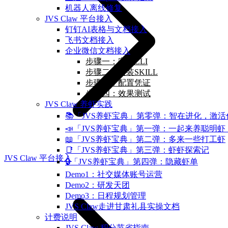
机器人离线修复
JVS Claw 平台接入
钉钉AI表格与文档接入
飞书文档接入
企业微信文档接入
步骤一：安装CLI
步骤二：安装SKILL
步骤三：配置凭证
步骤四：效果测试
JVS Claw 养虾实践
📚「JVS养虾宝典」第零弹：智在进化，激
📣「JVS养虾宝典」第一弹：一起来养聪明虾
📖「JVS养虾宝典」第二弹：多来一些打工虾
📑「JVS养虾宝典」第三弹：虾虾探索记
JVS Claw 平台接入
🔒「JVS养虾宝典」第四弹：隐藏虾单
Demo1：社交媒体账号运营
Demo2：研发天团
Demo3：日程规划管理
JVS Claw走进甘肃礼县实操文档
计费说明
JVS Claw 积分节省指南