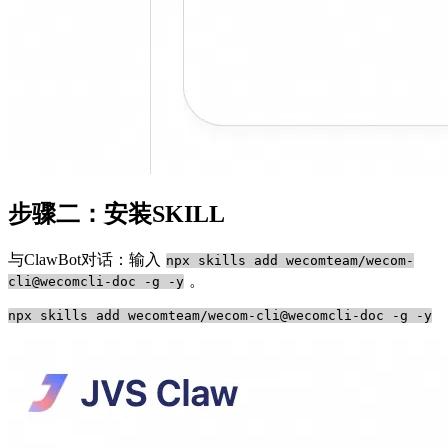
步骤二：安装SKILL
与ClawBot对话：输入
npx skills add wecomteam/wecom-
。
cli@wecomcli-doc -g -y