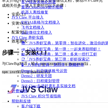
本文介绍JVS Claw如何接入企业微信文档，驱动JVS Claw完
客户端及本地化部署
成相关任务。接入主要经过以下步骤：
重启CloudSpace操作指南
机器人离线修复
安装CLI
JVS Claw 平台接入
钉钉AI表格与文档接入
安装SKILL
飞书文档接入
配置凭证
企业微信文档接入
JVS Claw 养虾实践
效果测试
📚「JVS养虾宝典」第零弹：智在进化，激活你的
📣「JVS养虾宝典」第一弹：一起来养聪明虾！
步骤一：安装CLI
📖「JVS养虾宝典」第二弹：多来一些打工虾
📑「JVS养虾宝典」第三弹：虾虾探索记
与ClawBot对话：输入
。
npm install -g @wecom/cli
🔒「JVS养虾宝典」第四弹：隐藏虾单
Demo1：社交媒体账号运营
Demo2：研发天团
Demo3：日程规划管理
JVS Claw走进甘肃礼县实操文档
计费说明
JVS Claw 积分节省指南
帮助和反馈
客户端下载