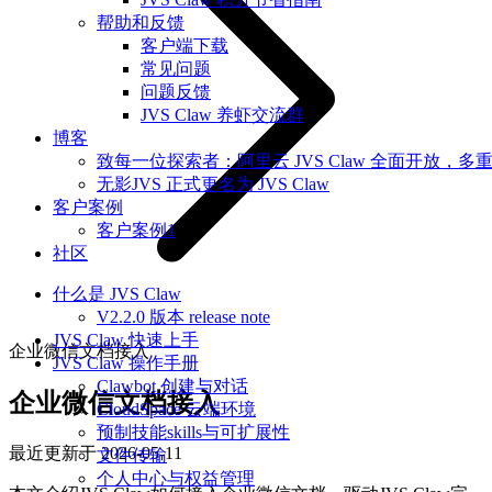
帮助和反馈
客户端下载
常见问题
问题反馈
JVS Claw 养虾交流群
博客
致每一位探索者：阿里云 JVS Claw 全面开放，多
无影JVS 正式更名为 JVS Claw
客户案例
客户案例1
社区
什么是 JVS Claw
V2.2.0 版本 release note
JVS Claw 快速上手
企业微信文档接入
JVS Claw 操作手册
Clawbot 创建与对话
企业微信文档接入
CloudSpace 云端环境
预制技能skills与可扩展性
最近更新于
2026-05-11
文件传输
个人中心与权益管理