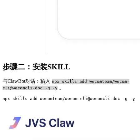
步骤二：安装SKILL
与ClawBot对话：输入
npx skills add wecomteam/wecom-
。
cli@wecomcli-doc -g -y