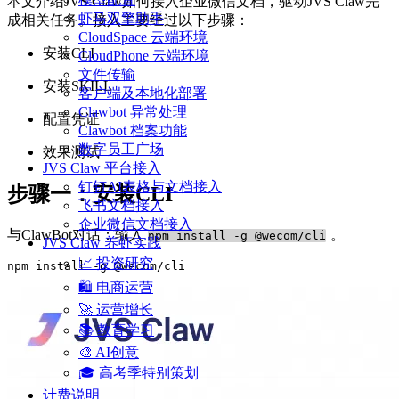
本文介绍JVS Claw如何接入企业微信文档，驱动JVS Claw完
虾马双擎助手
成相关任务。接入主要经过以下步骤：
CloudSpace 云端环境
安装CLI
CloudPhone 云端环境
文件传输
安装SKILL
客户端及本地化部署
Clawbot 异常处理
配置凭证
Clawbot 档案功能
数字员工广场
效果测试
JVS Claw 平台接入
钉钉AI表格与文档接入
步骤一：安装CLI
飞书文档接入
企业微信文档接入
与ClawBot对话：输入
。
npm install -g @wecom/cli
JVS Claw 养虾实践
📈 投资研究
🛍️ 电商运营
🚀 运营增长
📚 教育学习
🎨 AI创意
🎓 高考季特别策划
计费说明