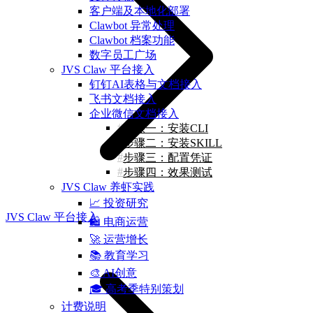
客户端及本地化部署
Clawbot 异常处理
Clawbot 档案功能
数字员工广场
JVS Claw 平台接入
钉钉AI表格与文档接入
飞书文档接入
企业微信文档接入
步骤一：安装CLI
步骤二：安装SKILL
步骤三：配置凭证
步骤四：效果测试
JVS Claw 养虾实践
📈 投资研究
JVS Claw 平台接入
🛍️ 电商运营
🚀 运营增长
📚 教育学习
🎨 AI创意
🎓 高考季特别策划
计费说明