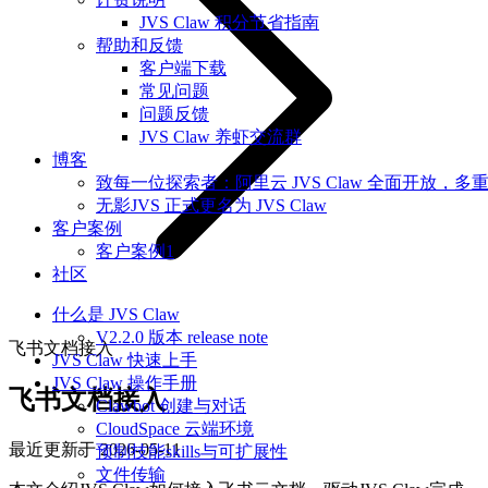
JVS Claw 积分节省指南
帮助和反馈
客户端下载
常见问题
问题反馈
JVS Claw 养虾交流群
博客
致每一位探索者：阿里云 JVS Claw 全面开放，多
无影JVS 正式更名为 JVS Claw
客户案例
客户案例1
社区
什么是 JVS Claw
V2.2.0 版本 release note
飞书文档接入
JVS Claw 快速上手
JVS Claw 操作手册
飞书文档接入
Clawbot 创建与对话
CloudSpace 云端环境
最近更新于
2026-05-11
预制技能skills与可扩展性
文件传输