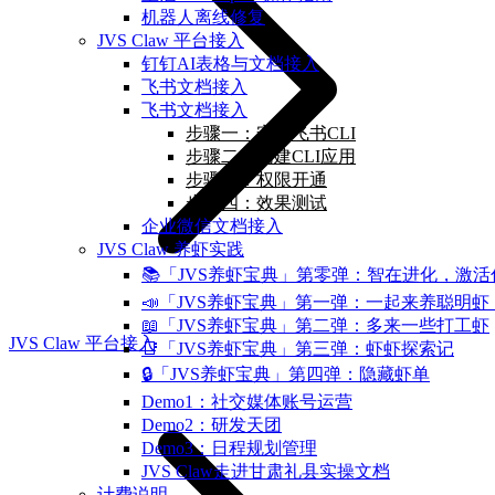
机器人离线修复
JVS Claw 平台接入
钉钉AI表格与文档接入
飞书文档接入
飞书文档接入
步骤一：安装飞书CLI
步骤二：创建CLI应用
步骤三：权限开通
步骤四：效果测试
企业微信文档接入
JVS Claw 养虾实践
📚「JVS养虾宝典」第零弹：智在进化，激
📣「JVS养虾宝典」第一弹：一起来养聪明虾
📖「JVS养虾宝典」第二弹：多来一些打工虾
JVS Claw 平台接入
📑「JVS养虾宝典」第三弹：虾虾探索记
🔒「JVS养虾宝典」第四弹：隐藏虾单
Demo1：社交媒体账号运营
Demo2：研发天团
Demo3：日程规划管理
JVS Claw走进甘肃礼县实操文档
计费说明