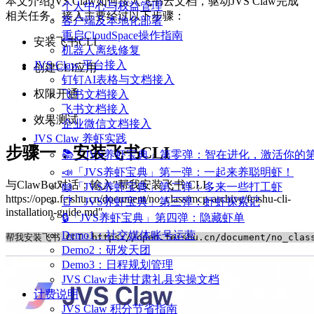
本文介绍JVS Claw如何接入飞书云文档，驱动JVS Claw完成
个人中心与权益管理
相关任务。接入主要经过以下步骤：
客户端及本地化部署
重启CloudSpace操作指南
安装飞书CLI
机器人离线修复
JVS Claw 平台接入
创建CLI应用
钉钉AI表格与文档接入
权限开通
飞书文档接入
飞书文档接入
效果测试
企业微信文档接入
JVS Claw 养虾实践
步骤一：安装飞书CLI
📚「JVS养虾宝典」第零弹：智在进化，激活你的
📣「JVS养虾宝典」第一弹：一起来养聪明虾！
与ClawBot对话：输入"帮我安装飞书 CLI：
📖「JVS养虾宝典」第二弹：多来一些打工虾
https://open.feishu.cn/document/no_class/mcp-archive/feishu-cli-
📑「JVS养虾宝典」第三弹：虾虾探索记
installation-guide.md"。
🔒「JVS养虾宝典」第四弹：隐藏虾单
Demo1：社交媒体账号运营
Demo2：研发天团
Demo3：日程规划管理
JVS Claw走进甘肃礼县实操文档
计费说明
JVS Claw 积分节省指南