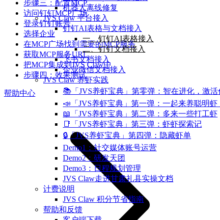
步骤三：配置MCP
机器人离线修复
访问钉钉MCP广场
JVS Claw 平台接入
登录钉钉账号
钉钉AI表格与文档接入
选择企业
一、钉钉AI表格接入
在MCP广场找到需要的MCP服务
二、钉钉文档接入
获取MCP服务URL
飞书文档接入
把MCP集成到JVS Claw中
企业微信文档接入
步骤四：效果测试
JVS Claw 养虾实践
📚「JVS养虾宝典」第零弹：智在进化，激
帮助中心
📣「JVS养虾宝典」第一弹：一起来养聪明虾
📖「JVS养虾宝典」第二弹：多来一些打工虾
📑「JVS养虾宝典」第三弹：虾虾探索记
🔒「JVS养虾宝典」第四弹：隐藏虾单
Demo1：社交媒体账号运营
Demo2：研发天团
Demo3：日程规划管理
JVS Claw走进甘肃礼县实操文档
计费说明
JVS Claw 积分节省指南
帮助和反馈
客户端下载