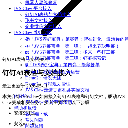
机器人离线修复
JVS Claw 平台接入
钉钉AI表格与文档接入
飞书文档接入
企业微信文档接入
JVS Claw 养虾实践
📚「JVS养虾宝典」第零弹：智在进化，激活你的
📣「JVS养虾宝典」第一弹：一起来养聪明虾！
📖「JVS养虾宝典」第二弹：多来一些打工虾
📑「JVS养虾宝典」第三弹：虾虾探索记
钉钉AI表格与文档接入
🔒「JVS养虾宝典」第四弹：隐藏虾单
钉钉AI表格与文档接入
Demo1：社交媒体账号运营
Demo2：研发天团
Demo3：日程规划管理
最近更新于
2026-05-11
JVS Claw走进甘肃礼县实操文档
计费说明
本文介绍JVS Claw如何接入钉钉AI表格和钉钉文档，驱动JVS
JVS Claw 积分节省指南
Claw完成相关任务。接入主要经过以下步骤：
帮助和反馈
安装SKILL
客户端下载
常见问题
安装mcporter
问题反馈