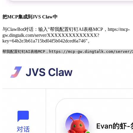
把MCP集成到JVS Claw中
与ClawBot对话：输入"帮我配置钉钉AI表格MCP，https://mcp-
gw.dingtalk.com/server/XXXXXXXXXXXXXX?
key=64b2e3b61a715bd04f5b042dced6a746"。
帮我配置钉钉AI表格MCP，https://mcp-gw.dingtalk.com/server/X