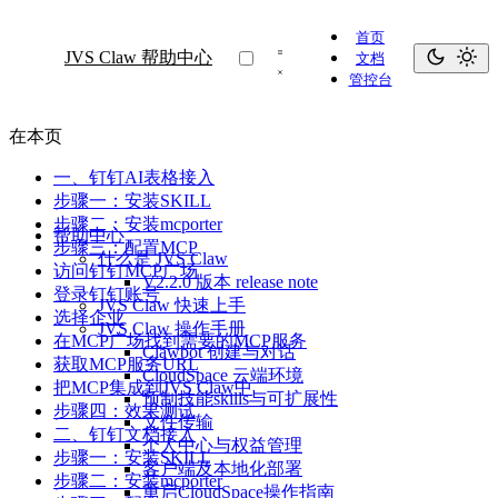
首页
JVS Claw 帮助中心
文档
管控台
在本页
一、钉钉AI表格接入
步骤一：安装SKILL
步骤二：安装mcporter
帮助中心
步骤三：配置MCP
什么是 JVS Claw
访问钉钉MCP广场
V2.2.0 版本 release note
登录钉钉账号
JVS Claw 快速上手
选择企业
JVS Claw 操作手册
在MCP广场找到需要的MCP服务
Clawbot 创建与对话
获取MCP服务URL
CloudSpace 云端环境
把MCP集成到JVS Claw中
预制技能skills与可扩展性
步骤四：效果测试
文件传输
二、钉钉文档接入
个人中心与权益管理
步骤一：安装SKILL
客户端及本地化部署
步骤二：安装mcporter
重启CloudSpace操作指南