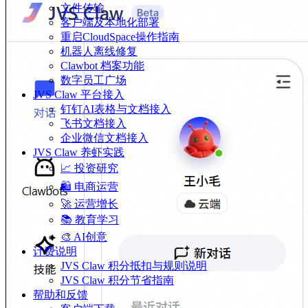
文件传输
客户端及本地化部署
重启CloudSpace操作指南
机器人离线修复
Clawbot 档案功能
数字员工广场
JVS Claw 平台接入
钉钉AI表格与文档接入
飞书文档接入
企业微信文档接入
JVS Claw 养虾实践
📈 投资研究
🛍️ 电商运营
🚀 运营增长
📚 教育学习
🎨 AI创意
计费说明
JVS Claw 积分抵扣与规则说明
JVS Claw 积分节省指南
帮助和反馈