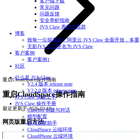
客户端下载
常见问题
问题反馈
安全养虾指南
JVS Claw 养虾交流群
博客
致每一位探索者：阿里云 JVS Claw 全面开放，多
无影JVS 正式更名为 JVS Claw
客户案例
客户案例1
社区
什么是 JVS Claw
重启CloudSpace操作指南
V2.4 版本 release note
V2.2.0 版本 release note
重启CloudSpace操作指南
JVS Claw 快速上手
JVS Claw 操作手册
最近更新于
2026-03-18
Clawbot 创建与对话
模型配置
网页版重启方法
虾马双擎助手
CloudSpace 云端环境
CloudPhone 云端环境