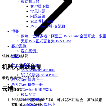
帮助和反馈
客户端下载
常见问题
问题反馈
安全养虾指南
JVS Claw 养虾交流群
博客
致每一位探索者：阿里云 JVS Claw 全面开放，多
无影JVS 正式更名为 JVS Claw
客户案例
客户案例1
机器人离线修复
社区
什么是 JVS Claw
机器人离线修复
V2.4 版本 release note
V2.2.0 版本 release note
最近更新于
2026-03-20
JVS Claw 快速上手
JVS Claw 操作手册
云端bot：
Clawbot 创建与对话
模型配置
虾马双擎助手
对话里试下能不能正常聊，可以就不用理会，离线状态
CloudSpace 云端环境
有时显示的不准确。