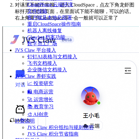
CloudPhone 云端环境
对话里不能正常聊，进入 CloudSpace，点左下角龙虾图
文件传输
标打开浏览器页面，在里面试下能不能聊，可以的话。
客户端及本地化部署
右上角重启CloudSpace等一会一般就可以正常了
重启CloudSpace操作指南
机器人离线修复
Clawbot 档案功能
数字员工广场
JVS Claw 平台接入
钉钉AI表格与文档接入
飞书文档接入
企业微信文档接入
JVS Claw 养虾实践
📈 投资研究
🛍️ 电商运营
🚀 运营增长
📚 教育学习
🎨 AI创意
计费说明
JVS Claw 积分抵扣与规则说明
JVS Claw 积分节省指南