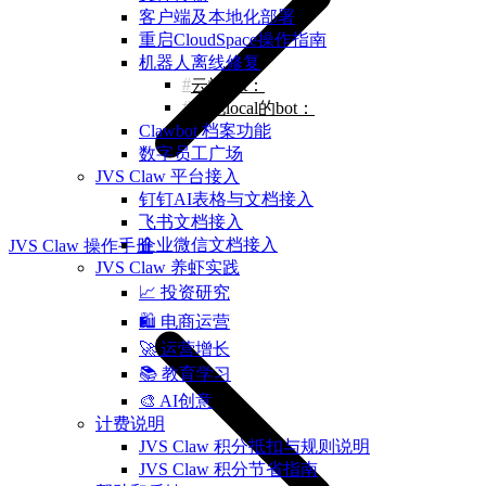
客户端及本地化部署
重启CloudSpace操作指南
机器人离线修复
云端bot：
本地local的bot：
Clawbot 档案功能
数字员工广场
JVS Claw 平台接入
钉钉AI表格与文档接入
飞书文档接入
企业微信文档接入
JVS Claw 操作手册
JVS Claw 养虾实践
📈 投资研究
🛍️ 电商运营
🚀 运营增长
📚 教育学习
🎨 AI创意
计费说明
JVS Claw 积分抵扣与规则说明
JVS Claw 积分节省指南