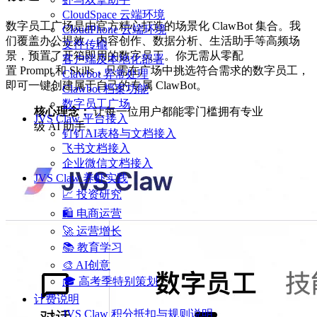
CloudSpace 云端环境
数字员工广场是由官方精心打造的场景化 ClawBot 集合。我
CloudPhone 云端环境
们覆盖办公提效、内容创作、数据分析、生活助手等高频场
文件传输
景，预置了开箱即用的数字员工。你无需从零配
客户端及本地化部署
置 Prompt 和 Skills，只需在广场中挑选符合需求的数字员工，
Clawbot 异常处理
即可一键创建属于自己的专属 ClawBot。
Clawbot 档案功能
数字员工广场
核心理念：
让每一位用户都能零门槛拥有专业
JVS Claw 平台接入
级 AI 助手。
钉钉AI表格与文档接入
飞书文档接入
企业微信文档接入
JVS Claw 养虾实践
📈 投资研究
🛍️ 电商运营
🚀 运营增长
📚 教育学习
🎨 AI创意
🎓 高考季特别策划
计费说明
JVS Claw 积分抵扣与规则说明