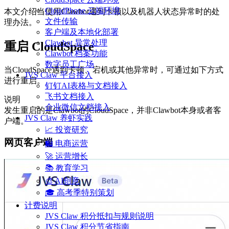
CloudPhone 云端环境
本文介绍当使用Clawbot遇到卡顿以及机器人状态异常时的处
文件传输
理办法。
客户端及本地化部署
Clawbot 异常处理
重启 CloudSpace
Clawbot 档案功能
数字员工广场
当CloudSpace遇到卡顿、宕机或其他异常时，可通过如下方式
JVS Claw 平台接入
进行重启。
钉钉AI表格与文档接入
飞书文档接入
说明
企业微信文档接入
发生重启的是Clawbot的CloudSpace，并非Clawbot本身或者客
JVS Claw 养虾实践
户端。
📈 投资研究
网页客户端
🛍️ 电商运营
🚀 运营增长
📚 教育学习
🎨 AI创意
🎓 高考季特别策划
计费说明
JVS Claw 积分抵扣与规则说明
JVS Claw 积分节省指南