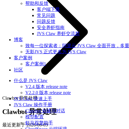
帮助和反馈
客户端下载
常见问题
问题反馈
安全养虾指南
JVS Claw 养虾交流群
博客
致每一位探索者：阿里云 JVS Claw 全面开放，多
无影JVS 正式更名为 JVS Claw
客户案例
客户案例1
社区
什么是 JVS Claw
V2.4 版本 release note
V2.2.0 版本 release note
Clawbot 异常处理
JVS Claw 快速上手
JVS Claw 操作手册
Clawbot 异常处理
Clawbot 创建与对话
模型配置
虾马双擎助手
最近更新于
2026-06-03
CloudSpace 云端环境