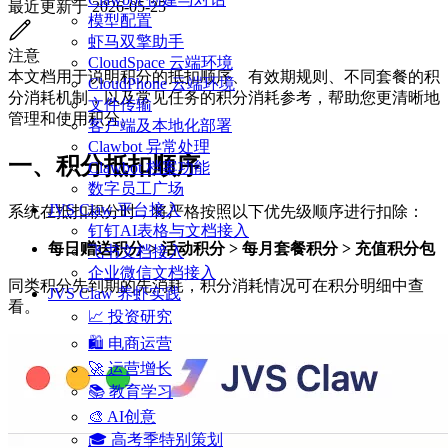
最近更新于
2026-05-25
模型配置
虾马双擎助手
注意
CloudSpace 云端环境
本文档用于说明积分的抵扣顺序、有效期规则、不同套餐的积
CloudPhone 云端环境
分消耗机制，以及常见任务的积分消耗参考，帮助您更清晰地
文件传输
管理和使用积分。
客户端及本地化部署
Clawbot 异常处理
一、积分抵扣顺序
Clawbot 档案功能
数字员工广场
JVS Claw 平台接入
系统在抵扣积分时，将严格按照以下优先级顺序进行扣除：
钉钉AI表格与文档接入
每日赠送积分 > 活动积分 > 每月套餐积分 > 充值积分包
飞书文档接入
企业微信文档接入
同类积分先到期的先消耗，积分消耗情况可在积分明细中查
JVS Claw 养虾实践
看。
📈 投资研究
🛍️ 电商运营
🚀 运营增长
📚 教育学习
🎨 AI创意
🎓 高考季特别策划