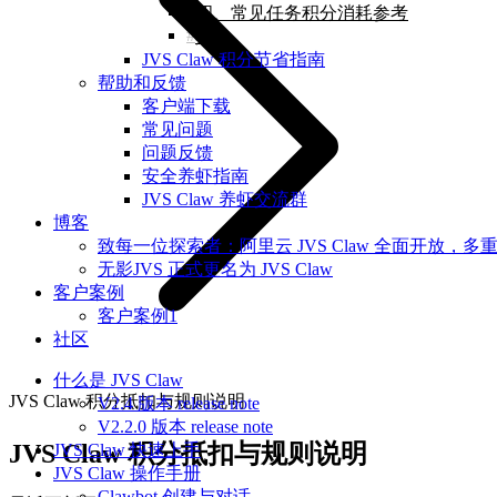
四、常见任务积分消耗参考
其他
JVS Claw 积分节省指南
帮助和反馈
客户端下载
常见问题
问题反馈
安全养虾指南
JVS Claw 养虾交流群
博客
致每一位探索者：阿里云 JVS Claw 全面开放，多
无影JVS 正式更名为 JVS Claw
客户案例
客户案例1
社区
什么是 JVS Claw
JVS Claw 积分抵扣与规则说明
V2.4 版本 release note
V2.2.0 版本 release note
JVS Claw 积分抵扣与规则说明
JVS Claw 快速上手
JVS Claw 操作手册
Clawbot 创建与对话